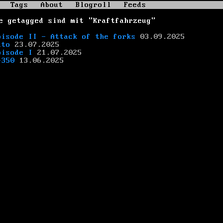
Tags
About
Blogroll
Feeds
e getagged sind mit "Kraftfahrzeug"
pisode II - Attack of the forks
03.09.2025
uto
23.07.2025
pisode I
21.07.2025
-350
13.06.2025