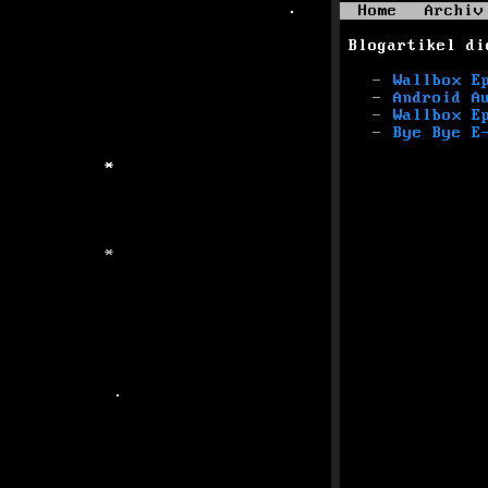
Home
Archiv
Blogartikel di
Wallbox E
Android A
Wallbox E
Bye Bye E