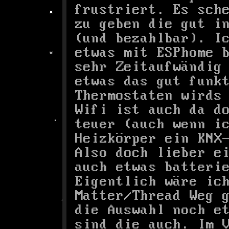
frustriert. Es sch
zu geben die gut i
(und bezahlbar). I
etwas mit ESPhome 
sehr Zeitaufwändig
etwas das gut funk
Thermostaten wirds
Wifi ist auch da d
teuer (auch wenn i
Heizkörper ein KNX
Also doch lieber e
auch etwas batteri
Eigentlich wäre ic
Matter/Thread Weg 
die Auswahl noch e
sind die auch. Im 