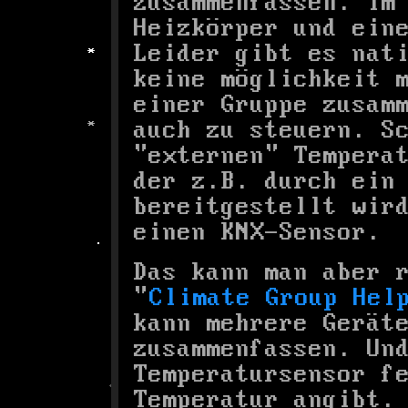
zusammenfassen. Im
Heizkörper und ein
Leider gibt es nat
keine möglichkeit 
einer Gruppe zusam
auch zu steuern. S
"externen" Tempera
der z.B. durch ein
bereitgestellt wir
einen KNX-Sensor.
Das kann man aber 
"
Climate Group Hel
kann mehrere Gerät
zusammenfassen. Un
Temperatursensor f
Temperatur angibt.