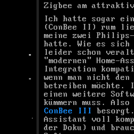
Zigbee am attrakti
Ich hatte sogar ei
(ConBee II) rum li
meine zwei Philips
hatte. Wie es sich
leider schon veral
"modernen" Home-As
Integration kompat
wenn man nicht den
betreiben möchte. 
einen weitere Soft
kümmern muss. Also
ConBee III
besorgt.
Assistant voll kom
der Doku) und brau