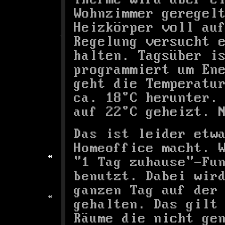
Wohnzimmer geregel
Heizkörper voll au
Regelung versucht 
halten. Tagsüber i
programmiert um En
geht die Temperatu
ca. 18°C herunter.
auf 22°C geheizt. 
Das ist leider etw
Homeoffice macht. 
"1 Tag zuhause"-Fu
benutzt. Dabei wir
ganzen Tag auf der
gehalten. Das gilt
Räume die nicht ge